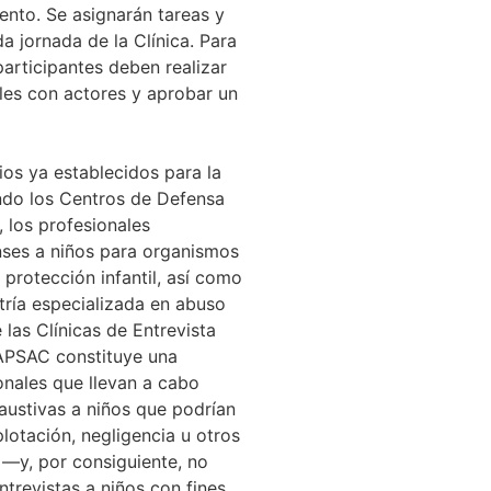
ento. Se asignarán tareas y
da jornada de la Clínica. Para
 participantes deben realizar
iles con actores y aprobar un
ios ya establecidos para la
endo los Centros de Defensa
, los profesionales
enses a niños para organismos
protección infantil, así como
tría especializada en abuso
e las Clínicas de Entrevista
 APSAC constituye una
ionales que llevan a cabo
austivas a niños que podrían
lotación, negligencia u otros
 —y, por consiguiente, no
trevistas a niños con fines